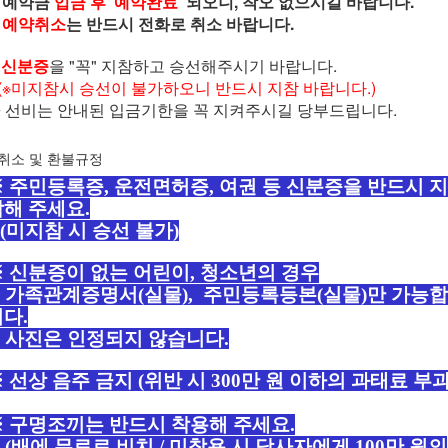
. 예약금
입금 후 '예약완료'
되오니, 착오 없으시길 바랍니다.
.
예약취소
는 반드시 전화로 취소 바랍니다.
◆
신분증
을 "꼭" 지참하고 승선해주시기 바랍니다.
※미지참시 승선이 불가하오니 반드시 지참 바랍니다.)
 선비는 안내된 입금기한을 꼭 지켜주시길 당부드립니다.
 취소 및 환불규정
 주민등록증, 운전면허증, 여권 등 신분증을 반드시 지
해 주세요.
미지참 시 승선 불가)
※ 신분증이 없는 어린이, 청소년의 경우
가족관계증명서(실물), 주민등록등본(실물)만 가능합
다.
사진은 인정되지 않습니다.
 선상 음주 금지 (위반 시 300만 원 이하의 과태료 부과
※ 구명조끼는 반드시 착용해 주세요.
배에 무료로 비치 / 미착용 시 당사자에게 100만 원의