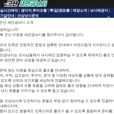
Toggle
navigation
실시간예약
|
생미끼,루어조황
|
쭈,갑,문조황
|
매장소개
|
낚시배공지
|
기상안내
|
선상낚시문의
Previous
Ne
 군산 새만금낚시 소개
녕하십니까!
북 군산 비응항 새만금낚시를 찾아주셔서 감사합니다.
조의 만족은 안정적인 운영과 정확한 안내에서 자연스럽게 이어진다고 
합니다.
만금낚시는 조사님들께서 낚시에만 집중하실 수 있도록 체계적인 출조 
와 편안한 준비 과정을 제공하고 있습니다.
즌에 맞는 어종을 중심으로 출조를 안내하며,
어, 우럭, 갑오징어, 주꾸미, 문어 등 다양한 대상어를 상황에 맞게 공략할
 있도록 선박과 포인트를 세심하게 연결해드립니다.
일 해상 상황과 조황 흐름을 고려해 알맞은 출조 방향을 안내하며 자연스
 낚시 흐름을 이어가실 수 있도록 돕고 있습니다.
음 선상낚시에 도전하시는 분들도 부담 없이 참여하실 수 있도록 친절하
내해드리며,
험이 있으신 분들께도 만족스러운 출조가 될 수 있도록 꼼꼼하게 준비를 