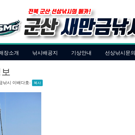
매장소개
낚시배공지
기상안내
선상낚시문
정보
만금낚시 이배다호-
복사